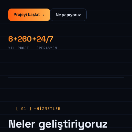
Projeyi başlat →
Ne yapıyoruz
6+
260+
24/7
YIL
PROJE
OPERASYON
[ 01 ] —
HIZMETLER
Neler geliştiriyoruz