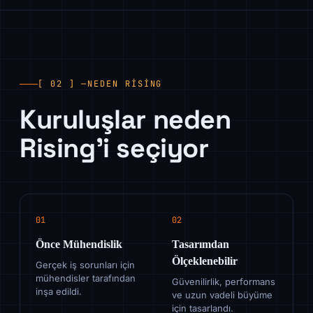
[ 02 ] —
NEDEN RISING
Kuruluşlar neden
Rising'i seçiyor
01
02
Önce Mühendislik
Tasarımdan
Ölçeklenebilir
Gerçek iş sorunları için
mühendisler tarafından
Güvenilirlik, performans
inşa edildi.
ve uzun vadeli büyüme
için tasarlandı.