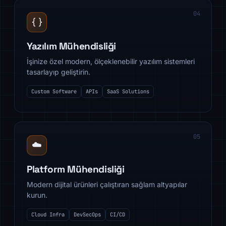
04
{ }
Yazılım Mühendisliği
İşinize özel modern, ölçeklenebilir yazılım sistemleri
tasarlayıp geliştirin.
Custom Software
APIs
SaaS Solutions
05
☁️
Platform Mühendisliği
Modern dijital ürünleri çalıştıran sağlam altyapılar
kurun.
Cloud Infra
DevSecOps
CI/CD